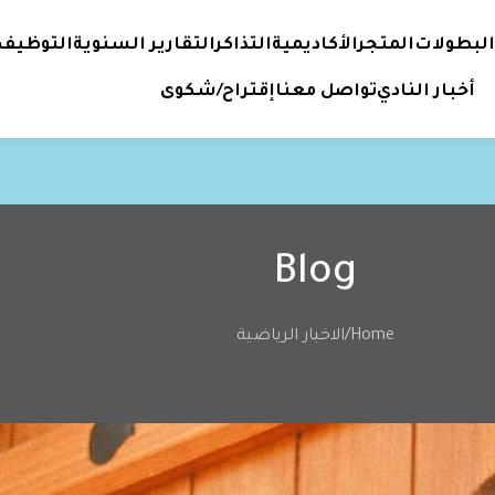
البطولات
المتجر
الأكاديمية
التذاكر
التقارير السنوية
التوظيف
أخبار النادي
تواصل معنا
إقتراح/شكوى
Blog
Home
الاخبار الرياضية
الاخبار الرياضية
فيـــه أجمـــل من كذا؟