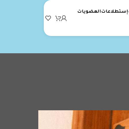
إستطلاعات
العضويات