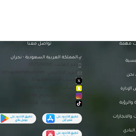
 مهمة
تواصل معنا
المملكة العربية السعودية - نجران
يسية
رقم الهاتف: 0175290181
البريد الإلكتروني:
info@alakhdoud.com
نحن
حساب X: @alakhdoud
حساب السناب: @alakhdoud
لإدارة
حساب الانستغرام: @alakhdoud
 والرؤية
حساب التيك توك: @alakhdoud
والانجازات
 النادي