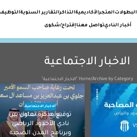
البطولات
المتجر
الأكاديمية
التذاكر
التقارير السنوية
التوظيف
أخبار النادي
تواصل معنا
إقتراح/شكوى
الاخبار الاجتماعية
Archive by Category "الاخبار الاجتماعية"
Home
الاخبار الاجتماعية
توقيع مذكرة تعاون بين
نادي الأخدود الرياضي
وبرنامج المدن الصحية