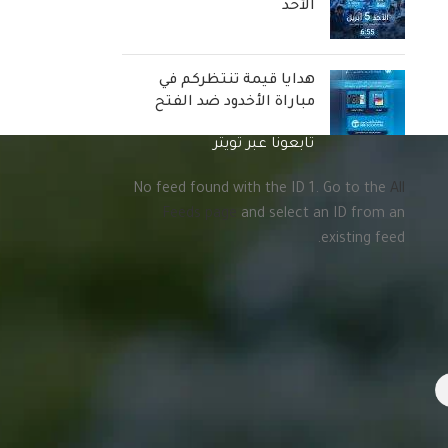
الأحد
هدايا قيمة تنتظركم في
مباراة الأخدود ضد الفتح
تابعونا عبر تويتر
No feed found with the ID 1. Go to the
All
Feeds page
and select an ID from an
existing feed.