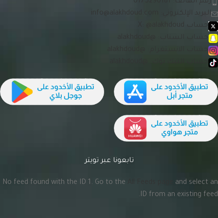
رقم الهاتف: 0175290181
البريد الإلكتروني:
info@alakhdoud.com
حساب X: @alakhdoud
حساب السناب: @alakhdoud
حساب الانستغرام: @alakhdoud
حساب التيك توك: @alakhdoud
تابعونا عبر تويتر
No feed found with the ID 1. Go to the
All Feeds page
and select an
ID from an existing feed.