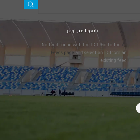
تابعونا عبر تويتر
No feed found with the ID 1. Go to the
All
Feeds page
and select an ID from an
existing feed.