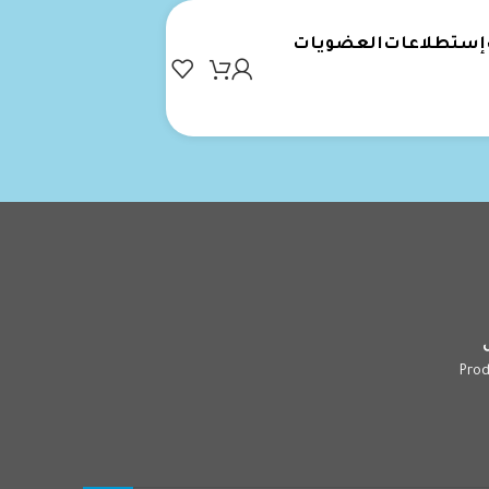
إستطلاعات
العضويات