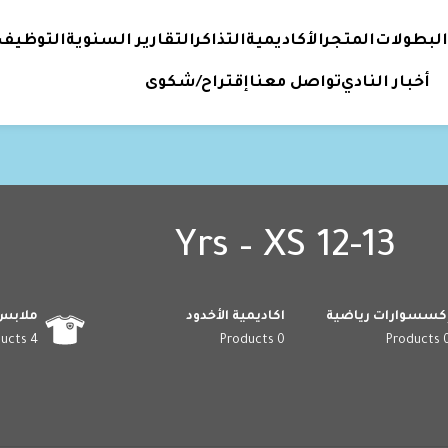
البطولات
المتجر
الأكاديمية
التذاكر
التقارير السنوية
التوظيف
أخبار النادي
تواصل معنا
إقتراح/شكوى
12-13 Yrs – XS
كسسوارات رياضية
اكاديمية الأخدود
ملابس
4 Products
0 Products
0 Prod
12-13 Yrs – XS
ق مع اختيارك.