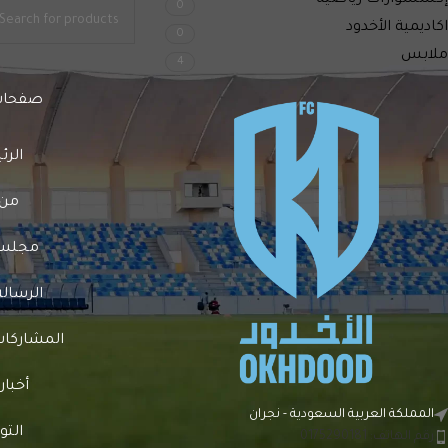
إكسسوارات رياضية
0
اكاديمية الأخدود
0
ملابس
4
صفحات
الرئ
من 
مجلس ا
الرسالة
المشاركات 
أخبار
المملكة العربية السعودية - نجران
الت
رقم الهاتف: 0175290181