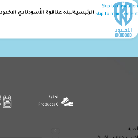
Skip to navigation
الرئيسية
نبذه عنا
قوة الأُسود
نادي الاخدود
Skip to main content
أحذية
إ
ucts
0 Products
أقسام المنتجات
الرئيسية
Boys Size المنتج
أحذية
0
لا توجد منتجات تتواف