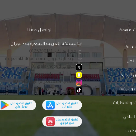
 مهمة
تواصل معنا
المملكة العربية السعودية - نجران
يسية
رقم الهاتف: 0175290181
البريد الإلكتروني:
info@alakhdoud.com
نحن
حساب X: @alakhdoud
حساب السناب: @alakhdoud
لإدارة
حساب الانستغرام: @alakhdoud
 والرؤية
حساب التيك توك: @alakhdoud
والانجازات
 النادي
وظيف