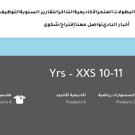
البطولات
المتجر
الأكاديمية
التذاكر
التقارير السنوية
التوظيف
أخبار النادي
تواصل معنا
إقتراح/شكوى
10-11 Yrs – XXS
كسسوارات رياضية
اكاديمية الأخدود
ملابس
4 Products
0 Products
0 Prod
10-11 Yrs – XXS
ق مع اختيارك.