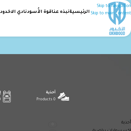
Skip to navigation
الرئيسية
نبذه عنا
قوة الأُسود
نادي الاخدود
Skip to main content
أحذية
إ
ucts
0 Products
أقسام المنتجات
الرئيسية
Boys Size المنتج
أحذية
0
لا توجد منتجات تتواف