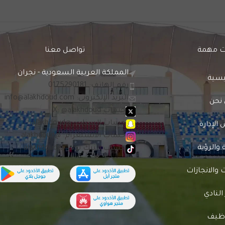
 مهمة
تواصل معنا
المملكة العربية السعودية - نجران
يسية
رقم الهاتف: 0175290181
البريد الإلكتروني:
info@alakhdoud.com
نحن
حساب X: @alakhdoud
حساب السناب: @alakhdoud
لإدارة
حساب الانستغرام: @alakhdoud
 والرؤية
حساب التيك توك: @alakhdoud
والانجازات
 النادي
وظيف