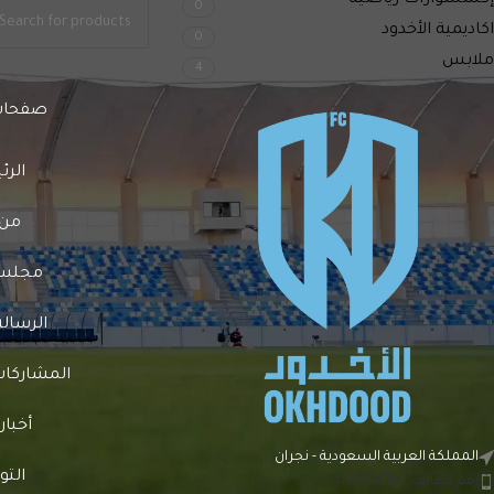
إكسسوارات رياضية
0
اكاديمية الأخدود
0
ملابس
4
صفحات
الرئ
من 
مجلس ا
الرسالة
المشاركات 
أخبار
المملكة العربية السعودية - نجران
الت
رقم الهاتف: 0175290181