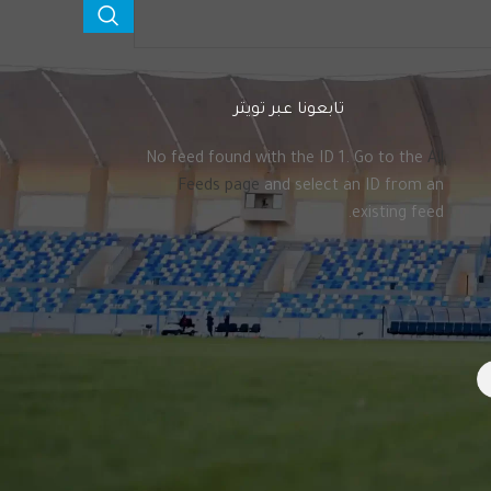
تابعونا عبر تويتر
No feed found with the ID 1. Go to the
All
Feeds page
and select an ID from an
existing feed.