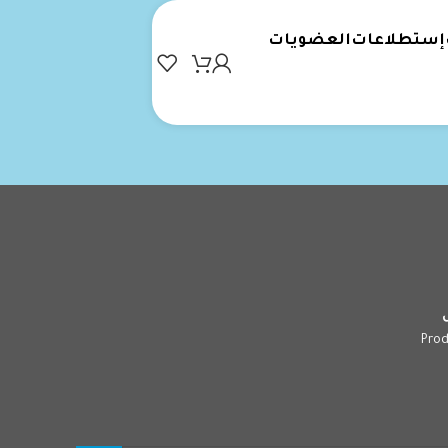
إستطلاعات
العضويات