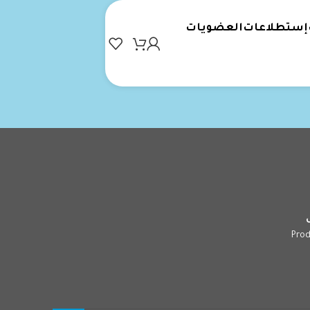
إستطلاعات
العضويات