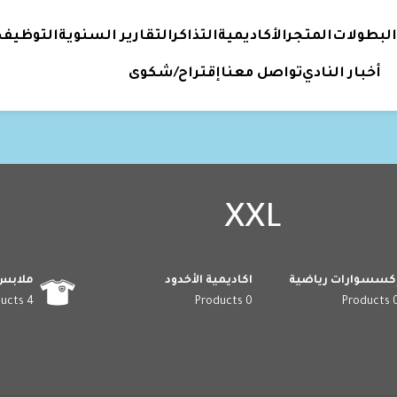
البطولات
المتجر
الأكاديمية
التذاكر
التقارير السنوية
التوظيف
أخبار النادي
تواصل معنا
إقتراح/شكوى
XXL
كسسوارات رياضية
اكاديمية الأخدود
ملابس
4 Products
0 Products
0 Prod
XXL
ق مع اختيارك.