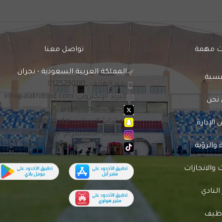
 مهمة
تواصل معنا
المملكة العربية السعودية - نجران
يسية
رقم الهاتف: 0175290181
البريد الإلكتروني:
info@alakhdoud.com
نحن
حساب X: @alakhdoud
حساب السناب: @alakhdoud
لإدارة
حساب الانستغرام: @alakhdoud
 والرؤية
حساب التيك توك: @alakhdoud
والانجازات
 النادي
وظيف