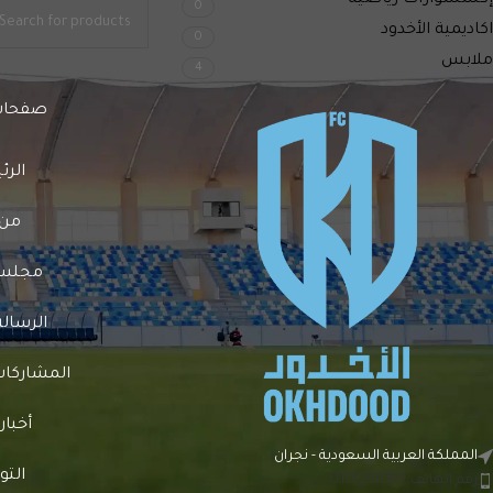
إكسسوارات رياضية
0
اكاديمية الأخدود
0
ملابس
4
صفحات
الرئ
من 
مجلس ا
الرسالة
المشاركات 
أخبار
المملكة العربية السعودية - نجران
الت
رقم الهاتف: 0175290181