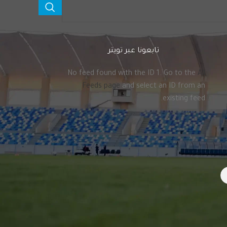
تابعونا عبر تويتر
No feed found with the ID 1. Go to the
All
Feeds page
and select an ID from an
existing feed.